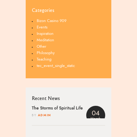
Categories
Bizon Casino 909
Events
Inspiration
Meditation
Other
Philosophy
Teaching
tec_event_single_static
Recent News
The Storms of Spiritual Life
04
ADMIN
BY
March