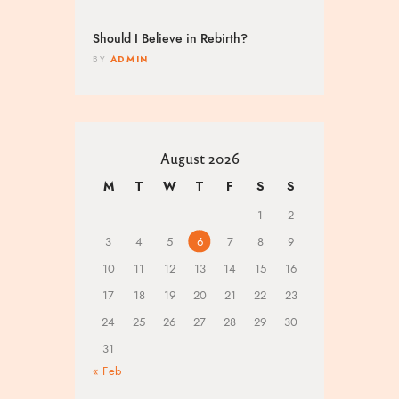
04
Should I Believe in Rebirth?
March
ADMIN
BY
August 2026
M
T
W
T
F
S
S
1
2
3
4
5
6
7
8
9
10
11
12
13
14
15
16
17
18
19
20
21
22
23
24
25
26
27
28
29
30
31
« Feb